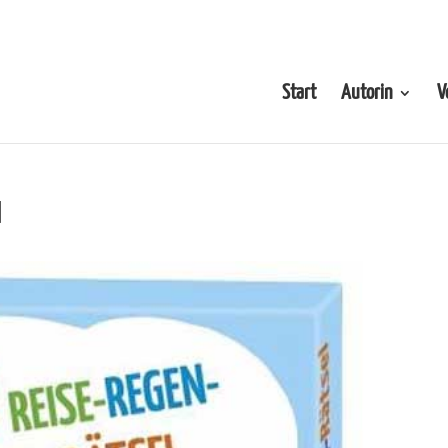
Start
Autorin
V
l