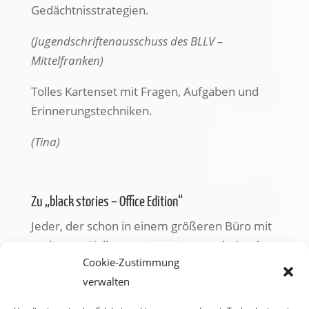
Gedächtnisstrategien.
(Jugendschriftenausschuss des BLLV –
Mittelfranken)
Tolles Kartenset mit Fragen, Aufgaben und
Erinnerungstechniken.
(Tina)
Zu „black stories – Office Edition“
Jeder, der schon in einem größeren Büro mit
mehreren Kollegen zusammengearbeitet hat,
Cookie-Zustimmung
dürfte keine Probleme haben, sich in die
verwalten
verschiedenen Situationen hinein zu
versetzen. (…) Der moses. Verlag liefert auch