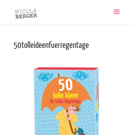
50tolleideenfuerregentage