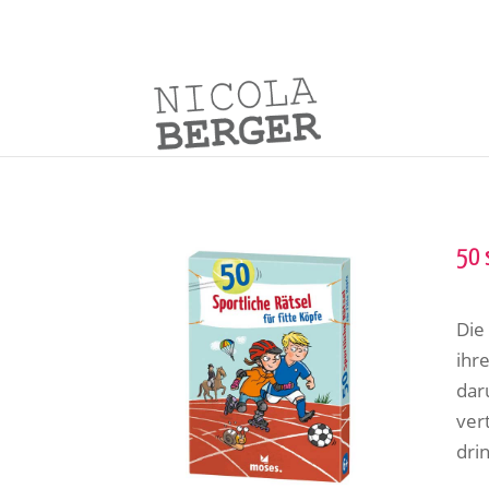
50 
Die 
ihr
dar
ver
dri