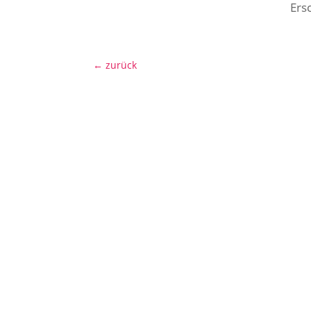
Ers
←
zurück