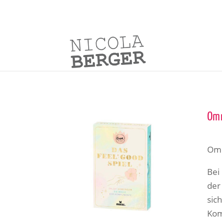
Omm
Omm
Bei
der
sic
Kom