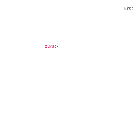
Ers
←
zurück